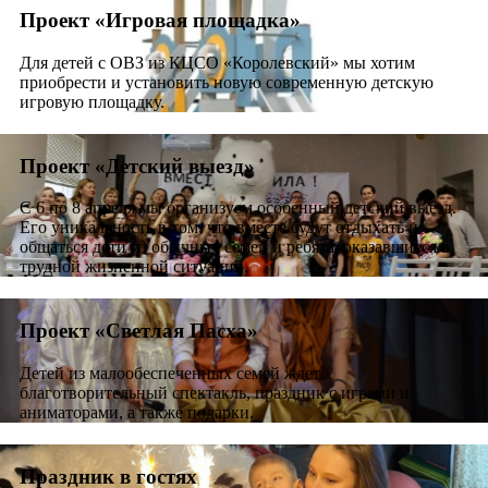
Проект «Игровая площадка»
Для детей с ОВЗ из КЦСО «Королевский» мы хотим
приобрести и установить новую современную детскую
игровую площадку.
Проект «Детский выезд»
С 6 по 8 апреля мы организуем особенный детский выезд.
Его уникальность в том, что вместе будут отдыхать и
общаться дети из обычных семей и ребята, оказавшиеся в
трудной жизненной ситуации.
Проект «Светлая Пасха»
Детей из малообеспеченных семей ждет
благотворительный спектакль, праздник с играми и
аниматорами, а также подарки.
Праздник в гостях