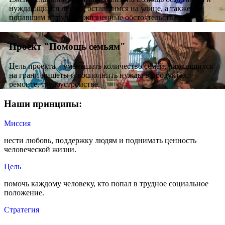
нуждающимся людям, оставшимся на улице, а также
попавшим в трудные жизненные обстоятельства.
Проект "Помощь семьям"
Цель проекта – уменьшить количество семей, находящихся
на грани нищеты и восполнить нужды в продуктах,
ремонте, трудоустройстве.
Наши принципы:
Миссия
нести любовь, поддержку людям и поднимать ценность
человеческой жизни.
Цель
помочь каждому человеку, кто попал в трудное социальное
положение.
Стратегия