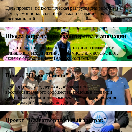
Цель проекта: психологическая разгрузка для ребёнка и его
семьи, эмоциональная поддержка и создание ярких
воспоминаний.
Школа социального волонтерства и анимации
Подготовка волонтёров для организации городских и
социальных мероприятий, в том числе для детей-сирот,
людей с ограниченными возможностями.
Проект "Новое Начало"
Цель проекта - поддержка добровольного
восстановительного сообщества, помощь в создании
достойных условий для комплексного восстановления
зависимых и бездомных людей.
Проект "Благотворительный завтрак"
Еженедельный проект направлен на помощь бездомным и