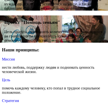
нуждающимся людям, оставшимся на улице, а также
попавшим в трудные жизненные обстоятельства.
Проект "Помощь семьям"
Цель проекта – уменьшить количество семей, находящихся
на грани нищеты и восполнить нужды в продуктах,
ремонте, трудоустройстве.
Наши принципы:
Миссия
нести любовь, поддержку людям и поднимать ценность
человеческой жизни.
Цель
помочь каждому человеку, кто попал в трудное социальное
положение.
Стратегия