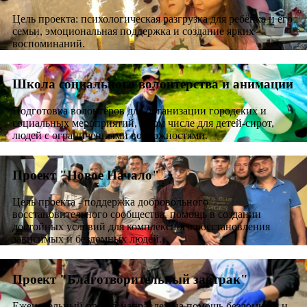
Цель проекта: психологическая разгрузка для ребёнка и его
семьи, эмоциональная поддержка и создание ярких
воспоминаний.
Школа социального волонтерства и анимации
Подготовка волонтёров для организации городских и
социальных мероприятий, в том числе для детей-сирот,
людей с ограниченными возможностями.
Проект "Новое Начало"
Цель проекта - поддержка добровольного
восстановительного сообщества, помощь в создании
достойных условий для комплексного восстановления
зависимых и бездомных людей.
Проект "Благотворительный завтрак"
Еженедельный проект направлен на помощь бездомным и