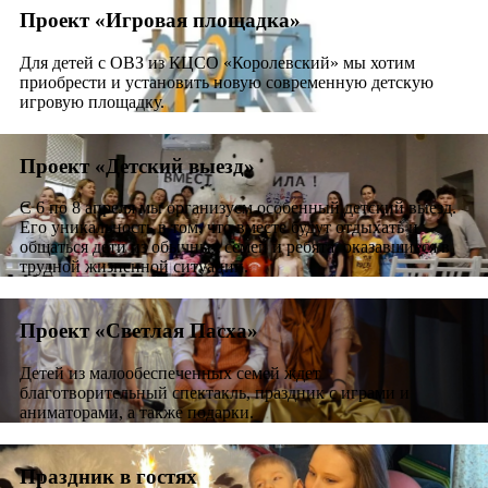
Проект «Игровая площадка»
Для детей с ОВЗ из КЦСО «Королевский» мы хотим
приобрести и установить новую современную детскую
игровую площадку.
Проект «Детский выезд»
С 6 по 8 апреля мы организуем особенный детский выезд.
Его уникальность в том, что вместе будут отдыхать и
общаться дети из обычных семей и ребята, оказавшиеся в
трудной жизненной ситуации.
Проект «Светлая Пасха»
Детей из малообеспеченных семей ждет
благотворительный спектакль, праздник с играми и
аниматорами, а также подарки.
Праздник в гостях