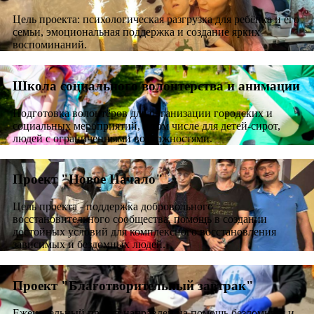
Цель проекта: психологическая разгрузка для ребёнка и его
семьи, эмоциональная поддержка и создание ярких
воспоминаний.
Школа социального волонтерства и анимации
Подготовка волонтёров для организации городских и
социальных мероприятий, в том числе для детей-сирот,
людей с ограниченными возможностями.
Проект "Новое Начало"
Цель проекта - поддержка добровольного
восстановительного сообщества, помощь в создании
достойных условий для комплексного восстановления
зависимых и бездомных людей.
Проект "Благотворительный завтрак"
Еженедельный проект направлен на помощь бездомным и