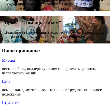
нуждающимся людям, оставшимся на улице, а также
попавшим в трудные жизненные обстоятельства.
Проект "Помощь семьям"
Цель проекта – уменьшить количество семей, находящихся
на грани нищеты и восполнить нужды в продуктах,
ремонте, трудоустройстве.
Наши принципы:
Миссия
нести любовь, поддержку людям и поднимать ценность
человеческой жизни.
Цель
помочь каждому человеку, кто попал в трудное социальное
положение.
Стратегия