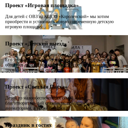
Проект «Игровая площадка»
Для детей с ОВЗ из КЦСО «Королевский» мы хотим
приобрести и установить новую современную детскую
игровую площадку.
Проект «Детский выезд»
С 6 по 8 апреля мы организуем особенный детский выезд.
Его уникальность в том, что вместе будут отдыхать и
общаться дети из обычных семей и ребята, оказавшиеся в
трудной жизненной ситуации.
Проект «Светлая Пасха»
Детей из малообеспеченных семей ждет
благотворительный спектакль, праздник с играми и
аниматорами, а также подарки.
Праздник в гостях