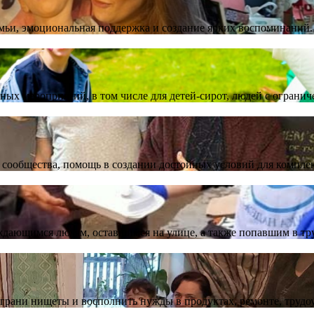
семьи, эмоциональная поддержка и создание ярких воспоминаний.
ных мероприятий, в том числе для детей-сирот, людей с огран
о сообщества, помощь в создании достойных условий для компле
дающимся людям, оставшимся на улице, а также попавшим в тру
 грани нищеты и восполнить нужды в продуктах, ремонте, трудо