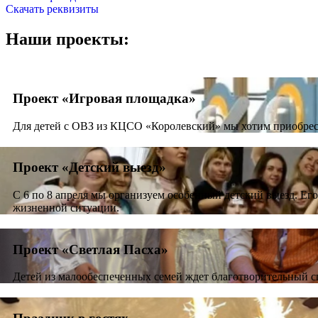
Скачать реквизиты
Наши проекты:
Проект «Игровая площадка»
Для детей с ОВЗ из КЦСО «Королевский» мы хотим приобрес
Проект «Детский выезд»
С 6 по 8 апреля мы организуем особенный детский выезд. Его 
жизненной ситуации.
Проект «Светлая Пасха»
Детей из малообеспеченных семей ждет благотворительный сп