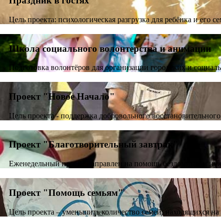
Праздник в гостях
Цель проекта: психологическая разгрузка для ребёнка и его 
Школа социального волонтерства и анимации
Подготовка волонтёров для организации городских и социаль
Проект "Новое Начало"
Цель проекта - поддержка добровольного восстановительног
Проект "Благотворительный завтрак"
Еженедельный проект направлен на помощь бездомным и нуж
Проект "Помощь семьям"
Цель проекта – уменьшить количество семей, находящихся на